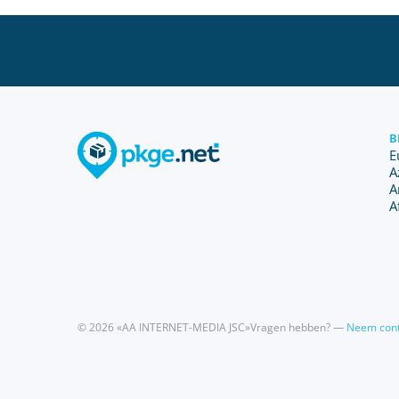
B
E
A
A
A
© 2026 «AA INTERNET-MEDIA JSC»
Vragen hebben? —
Neem cont