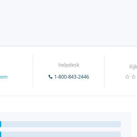
helpdesk
Kij
.com
1-800-843-2446