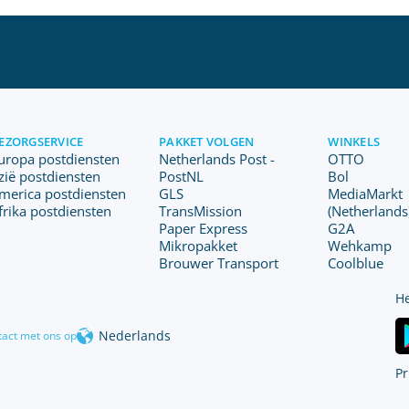
EZORGSERVICE
PAKKET VOLGEN
WINKELS
uropa postdiensten
Netherlands Post -
OTTO
zië postdiensten
PostNL
Bol
merica postdiensten
GLS
MediaMarkt
frika postdiensten
TransMission
(Netherlands
Paper Express
G2A
Mikropakket
Wehkamp
Brouwer Transport
Coolblue
He
Nederlands
act met ons op
Pr