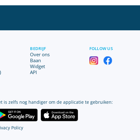
BEDRIJF
FOLLOW US
Over ons
Baan
Widget
)
API
t is zelfs nog handiger om de applicatie te gebruiken:
ivacy Policy