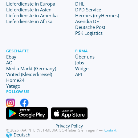
Lieferdienste in Europa
DHL
Lieferdienste in Asien
DPD Service
Lieferdienste in Amerika
Hermes (myHermes)
Lieferdienste in Afrika
Asendia DE
Deutsche Post
PSK Logistics
GESCHÄFTE
FIRMA
Ebay
Über uns
AO
Jobs
Media Markt (Germany)
Widget
Vinted (Kleiderkreisel)
API
Home24
Yatego
FOLLOW US
Privacy Policy
© 2026 «AA INTERNET-MEDIA JSC»
Haben Sie Fragen? —
Kontakt
Deutsch