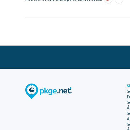
S
S
E
S
Á
S
A
S
Á