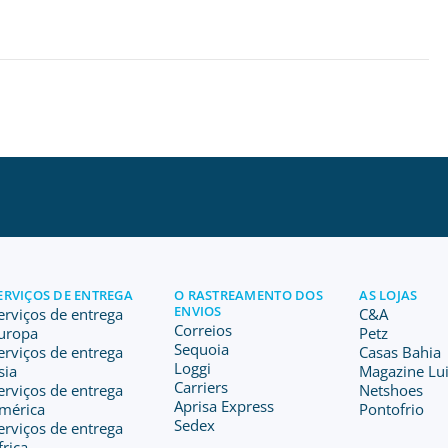
ERVIÇOS DE ENTREGA
O RASTREAMENTO DOS
AS LOJAS
ENVIOS
erviços de entrega
C&A
Correios
uropa
Petz
Sequoia
erviços de entrega
Casas Bahia
Loggi
sia
Magazine Lu
Carriers
erviços de entrega
Netshoes
Aprisa Express
mérica
Pontofrio
Sedex
erviços de entrega
frica