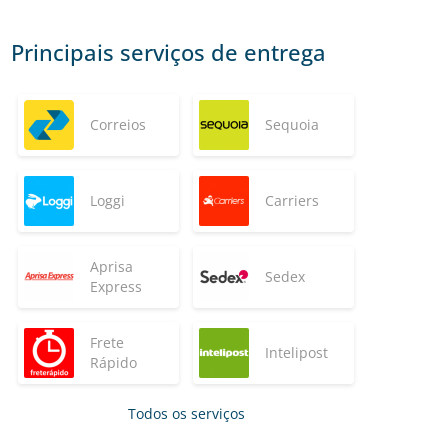
Principais serviços de entrega
Correios
Sequoia
Loggi
Carriers
Aprisa
Sedex
Express
Frete
Intelipost
Rápido
Todos os serviços