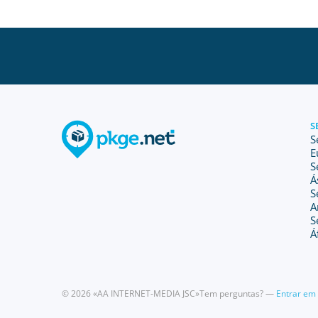
S
S
E
S
Á
S
A
S
Á
© 2026 «AA INTERNET-MEDIA JSC»
Tem perguntas? —
Entrar em