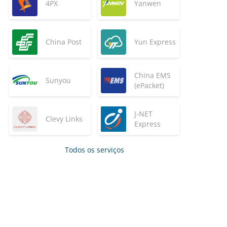
4PX
Yanwen
China Post
Yun Express
China EMS
Sunyou
(ePacket)
J-NET
Clevy Links
Express
Todos os serviços