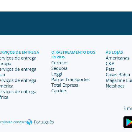
ERVIÇOS DE ENTREGA
O RASTREAMENTO DOS
AS LOJAS
ENVIOS
erviços de entrega
Americanas
Correios
uropa
C&A
Sequoia
erviços de entrega
Petz
Loggi
sia
Casas Bahia
Patrus Transportes
erviços de entrega
Magazine Lu
Total Express
mérica
Netshoes
Carriers
erviços de entrega
frica
É ma
Português
 contato conosco