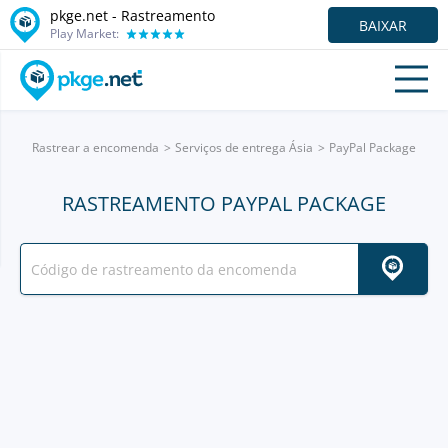
pkge.net - Rastreamento
BAIXAR
Play Market:
Rastrear a encomenda
Serviços de entrega Ásia
PayPal Package
RASTREAMENTO PAYPAL PACKAGE