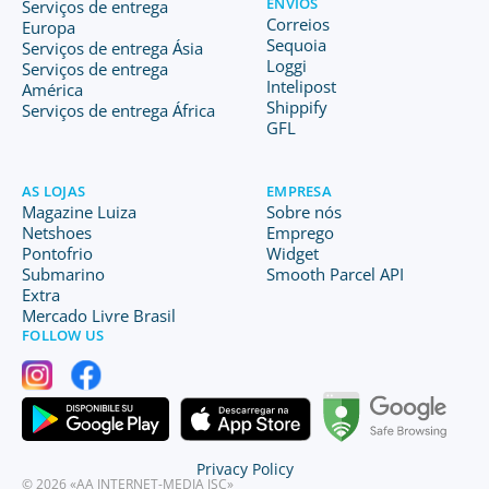
ENVIOS
Serviços de entrega
Correios
Europa
Sequoia
Serviços de entrega Ásia
Loggi
Serviços de entrega
Intelipost
América
Shippify
Serviços de entrega África
GFL
AS LOJAS
EMPRESA
Magazine Luiza
Sobre nós
Netshoes
Emprego
Pontofrio
Widget
Submarino
Smooth Parcel API
Extra
Mercado Livre Brasil
FOLLOW US
Privacy Policy
© 2026 «AA INTERNET-MEDIA JSC»