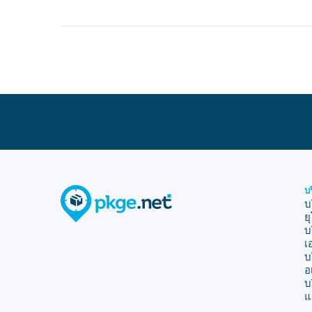
บ
บ
ย
บ
เ
บ
อ
บ
แ