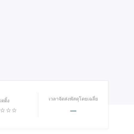
เวลาจัดส่งพัสดุโดยเฉลี่ย
รตติ้ง
—