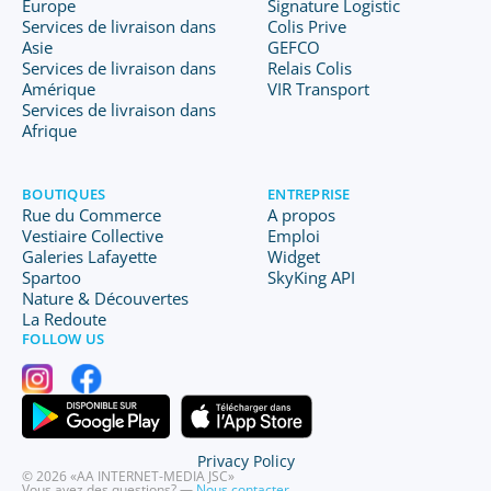
Europe
Signature Logistic
Services de livraison dans
Colis Prive
Asie
GEFCO
Services de livraison dans
Relais Colis
Amérique
VIR Transport
Services de livraison dans
Afrique
BOUTIQUES
ENTREPRISE
Rue du Commerce
A propos
Vestiaire Collective
Emploi
Galeries Lafayette
Widget
Spartoo
SkyKing API
Nature & Découvertes
La Redoute
FOLLOW US
Privacy Policy
© 2026 «AA INTERNET-MEDIA JSC»
Vous avez des questions? —
Nous contacter