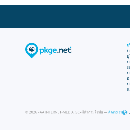
บ
บ
ย
บ
เ
บ
อ
บ
แ
© 2026 «AA INTERNET-MEDIA JSC»
มีคำถามใช่มั้ย —
ติดต่อเรา