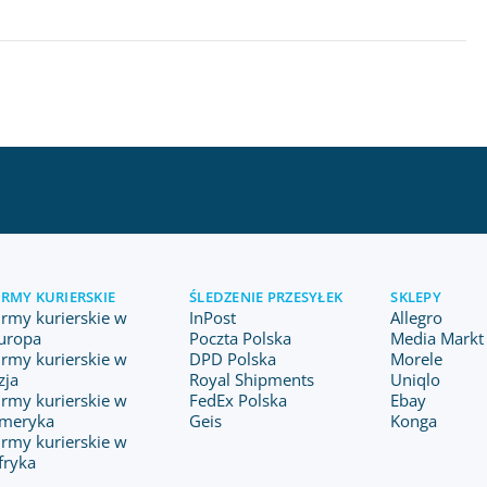
IRMY KURIERSKIE
ŚLEDZENIE PRZESYŁEK
SKLEPY
irmy kurierskie w
InPost
Allegro
uropa
Poczta Polska
Media Markt 
irmy kurierskie w
DPD Polska
Morele
zja
Royal Shipments
Uniqlo
irmy kurierskie w
FedEx Polska
Ebay
meryka
Geis
Konga
irmy kurierskie w
fryka