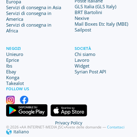
Poste Italiane
Europa
GLS Italia (GLS Italy)
Servizi di consegna in Asia
BRT Bartolini
Servizi di consegna in
Nexive
America
Mail Boxes Etc Italy (MBE)
Servizi di consegna in
Sailpost
Africa
NEGOZI
SOCIETÀ
Unieuro
Chi siamo
Eprice
Lavoro
Ibs
Widget
Ebay
Syrian Post API
Konga
Takealot
FOLLOW US
Privacy Policy
© 2026 «AA INTERNET-MEDIA JSC»
Avete delle domande —
Contattaci
Italiano