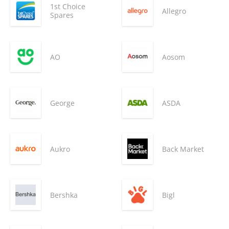
1st Choice
Allegro
Spares
AO
Aosom
George
ASDA
Aukro
Back Market
Bershka
Bigl