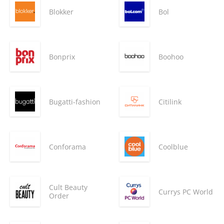
Blokker
Bol
Bonprix
Boohoo
Bugatti-fashion
Citilink
Conforama
Coolblue
Cult Beauty
Currys PC World
Order