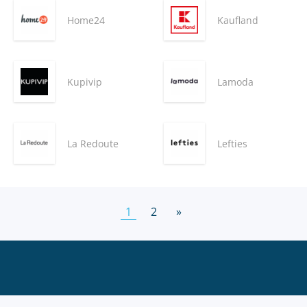
Home24
Kaufland
Kupivip
Lamoda
La Redoute
Lefties
1
2
»