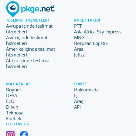
TESLIMAT HIZMETLERI
PAKET TAKIBI
Avrupa içinde teslimat
PTT
hizmetleri
Asia Africa Sky Express
Asya içinde teslimat
MNG
hizmetleri
Borusan Lojistik
Amerika içinde teslimat
Aras
hizmetleri
Jetizz
Afrika içinde teslimat
hizmetleri
MAĞAZALAR
ŞIRKET
Boyner
Hakkımızda
DESA
İş
FLO
Araç
Dilvin
API
Teknosa
Ebebek
FOLLOW US