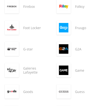
Firebox
Folksy
Foot Locker
Fruugo
G-star
G2A
Galeries
Game
Lafayette
Goods
Guess