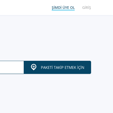
ŞIMDI ÜYE OL
GIRIŞ
PAKETI TAKIP ETMEK IÇIN