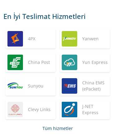
En İyi Teslimat Hizmetleri
4PX
Yanwen
China Post
Yun Express
China EMS
Sunyou
(ePacket)
J-NET
Clevy Links
Express
Tüm hizmetler