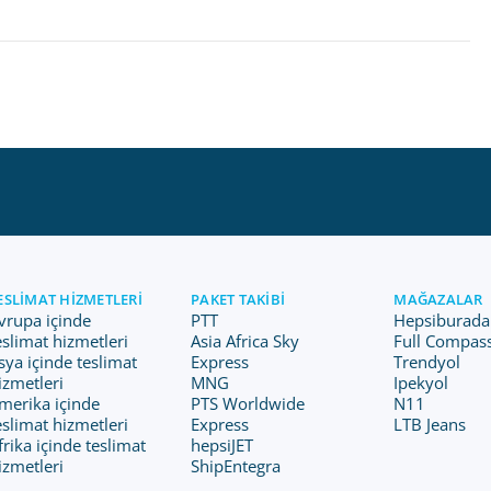
ESLIMAT HIZMETLERI
PAKET TAKIBI
MAĞAZALAR
vrupa içinde
PTT
Hepsiburada
eslimat hizmetleri
Asia Africa Sky
Full Compas
sya içinde teslimat
Express
Trendyol
izmetleri
MNG
Ipekyol
merika içinde
PTS Worldwide
N11
eslimat hizmetleri
Express
LTB Jeans
frika içinde teslimat
hepsiJET
izmetleri
ShipEntegra