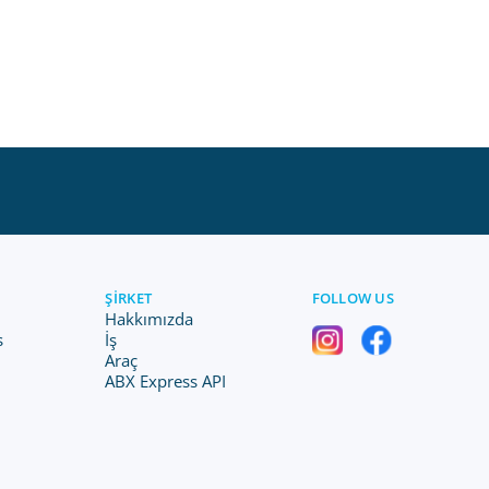
ŞIRKET
FOLLOW US
Hakkımızda
s
İş
Araç
ABX Express API