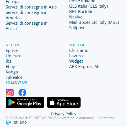
Poste Italiane
Europa
GLS Italia (GLS Italy)
Servizi di consegna in Asia
BRT Bartolini
Servizi di consegna in
Nexive
America
Mail Boxes Etc Italy (MBE)
Servizi di consegna in
Sailpost
Africa
NEGOZI
SOCIETÀ
Eprice
Chi siamo
Unieuro
Lavoro
Ibs
Widget
Ebay
ABX Express API
Konga
Takealot
FOLLOW US
Privacy Policy
© 2026 «AA INTERNET-MEDIA JSC»
Avete delle domande —
Contattaci
Italiano