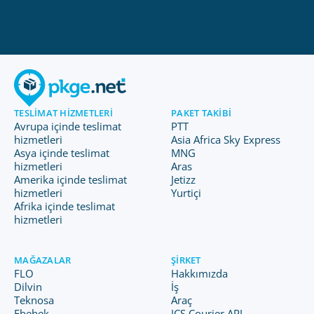
TESLIMAT HIZMETLERI
PAKET TAKIBI
Avrupa içinde teslimat
PTT
hizmetleri
Asia Africa Sky Express
Asya içinde teslimat
MNG
hizmetleri
Aras
Amerika içinde teslimat
Jetizz
hizmetleri
Yurtiçi
Afrika içinde teslimat
hizmetleri
MAĞAZALAR
ŞIRKET
FLO
Hakkımızda
Dilvin
İş
Teknosa
Araç
Ebebek
ICS Courier API