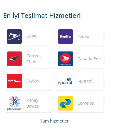
En İyi Teslimat Hizmetleri
USPS
FedEx
Correos
Canada Post
Chile
SkyNet
I-parcel
Pitney
Correios
Bowes
Tüm hizmetler