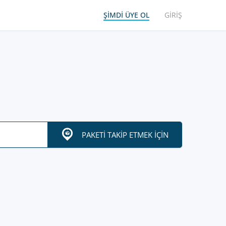
ŞIMDI ÜYE OL
GIRIŞ
PAKETI TAKIP ETMEK IÇIN