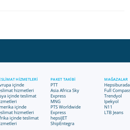
ESLIMAT HIZMETLERI
PAKET TAKIBI
MAĞAZALAR
vrupa içinde
PTT
Hepsiburada
eslimat hizmetleri
Asia Africa Sky
Full Compas
sya içinde teslimat
Express
Trendyol
izmetleri
MNG
Ipekyol
merika içinde
PTS Worldwide
N11
eslimat hizmetleri
Express
LTB Jeans
frika içinde teslimat
hepsiJET
izmetleri
ShipEntegra