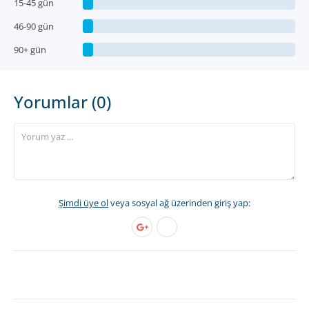
15-45 gün
46-90 gün
90+ gün
Yorumlar (0)
Şimdi üye ol
veya sosyal ağ üzerinden giriş yap: