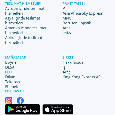
TESLIMAT HIZMETLERI
PAKET TAKIBI
Avrupa içinde teslimat
PTT
hizmetleri
Asia Africa Sky Express
Asya içinde teslimat
MNG
hizmetleri
Borusan Lojistik
Amerika içinde teslimat
Aras
hizmetleri
Jetizz
Afrika içinde teslimat
hizmetleri
MAĞAZALAR
ŞIRKET
Boyner
Hakkımızda
DESA
İş
FLO
Araç
Dilvin
King Kong Express API
Teknosa
Ebebek
FOLLOW US