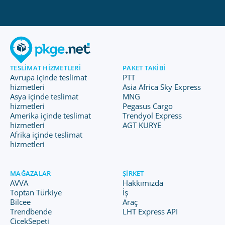
TESLIMAT HIZMETLERI
PAKET TAKIBI
Avrupa içinde teslimat
PTT
hizmetleri
Asia Africa Sky Express
Asya içinde teslimat
MNG
hizmetleri
Pegasus Cargo
Amerika içinde teslimat
Trendyol Express
hizmetleri
AGT KURYE
Afrika içinde teslimat
hizmetleri
MAĞAZALAR
ŞIRKET
AVVA
Hakkımızda
Toptan Türkiye
İş
Bilcee
Araç
Trendbende
LHT Express API
CicekSepeti