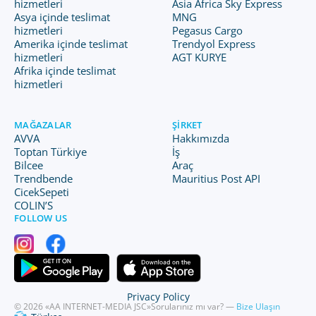
hizmetleri
Asia Africa Sky Express
Asya içinde teslimat
MNG
hizmetleri
Pegasus Cargo
Amerika içinde teslimat
Trendyol Express
hizmetleri
AGT KURYE
Afrika içinde teslimat
hizmetleri
MAĞAZALAR
ŞIRKET
AVVA
Hakkımızda
Toptan Türkiye
İş
Bilcee
Araç
Trendbende
Mauritius Post API
CicekSepeti
COLIN’S
FOLLOW US
Privacy Policy
© 2026 «AA INTERNET-MEDIA JSC»
Sorularınız mı var? —
Bize Ulaşın