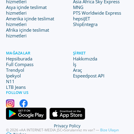
hizmetleri
Asia Africa Sky Express
Asya içinde teslimat
MNG
hizmetleri
PTS Worldwide Express
Amerika içinde teslimat
hepsiJET
hizmetleri
ShipEntegra
Afrika içinde teslimat
hizmetleri
MAĞAZALAR
ŞIRKET
Hepsiburada
Hakkımızda
Full Compass
İş
Trendyol
Araç
Ipekyol
Espeedpost API
N11
LTB Jeans
FOLLOW US
Privacy Policy
© 2026 «AA INTERNET-MEDIA JSC»
Sorularınız mı var? —
Bize Ulaşın