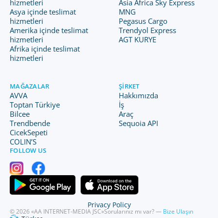
hizmetleri
Asia Africa Sky Express
Asya içinde teslimat
MNG
hizmetleri
Pegasus Cargo
Amerika içinde teslimat
Trendyol Express
hizmetleri
AGT KURYE
Afrika içinde teslimat
hizmetleri
MAĞAZALAR
ŞIRKET
AVVA
Hakkımızda
Toptan Türkiye
İş
Bilcee
Araç
Trendbende
Sequoia API
CicekSepeti
COLIN’S
FOLLOW US
Privacy Policy
© 2026 «AA INTERNET-MEDIA JSC»
Sorularınız mı var? —
Bize Ulaşın