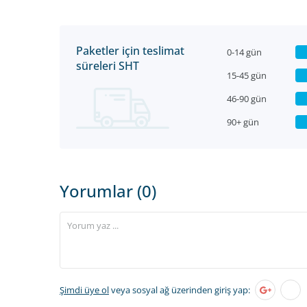
Paketler için teslimat
0-14 gün
süreleri SHT
15-45 gün
46-90 gün
90+ gün
Yorumlar (0)
Şimdi üye ol
veya sosyal ağ üzerinden giriş yap: