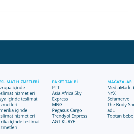
ESLIMAT HIZMETLERI
PAKET TAKIBI
MAĞAZALAR
vrupa içinde
PTT
MediaMarkt 
eslimat hizmetleri
Asia Africa Sky
NYX
sya içinde teslimat
Express
Sefamerve
izmetleri
MNG
The Body Sh
merika içinde
Pegasus Cargo
adL
eslimat hizmetleri
Trendyol Express
Toptan bebe
frika içinde teslimat
AGT KURYE
izmetleri