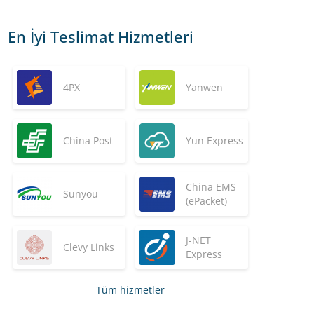
En İyi Teslimat Hizmetleri
4PX
Yanwen
China Post
Yun Express
China EMS
Sunyou
(ePacket)
J-NET
Clevy Links
Express
Tüm hizmetler