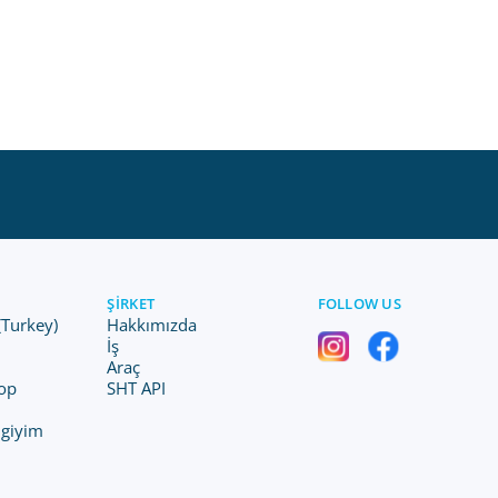
ŞIRKET
FOLLOW US
(Turkey)
Hakkımızda
İş
Araç
op
SHT API
 giyim