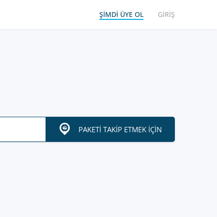
ŞIMDI ÜYE OL
GIRIŞ
PAKETI TAKIP ETMEK IÇIN