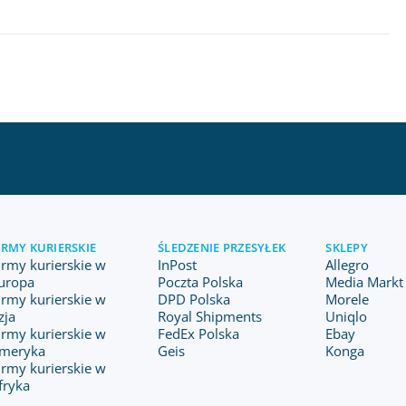
IRMY KURIERSKIE
ŚLEDZENIE PRZESYŁEK
SKLEPY
irmy kurierskie w
InPost
Allegro
uropa
Poczta Polska
Media Markt 
irmy kurierskie w
DPD Polska
Morele
zja
Royal Shipments
Uniqlo
irmy kurierskie w
FedEx Polska
Ebay
meryka
Geis
Konga
irmy kurierskie w
fryka