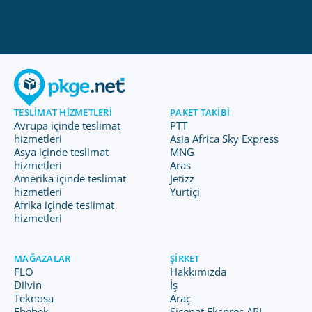
TESLIMAT HIZMETLERI
PAKET TAKIBI
Avrupa içinde teslimat
PTT
hizmetleri
Asia Africa Sky Express
Asya içinde teslimat
MNG
hizmetleri
Aras
Amerika içinde teslimat
Jetizz
hizmetleri
Yurtiçi
Afrika içinde teslimat
hizmetleri
MAĞAZALAR
ŞIRKET
FLO
Hakkımızda
Dilvin
İş
Teknosa
Araç
Ebebek
Sicepat Ekspres API