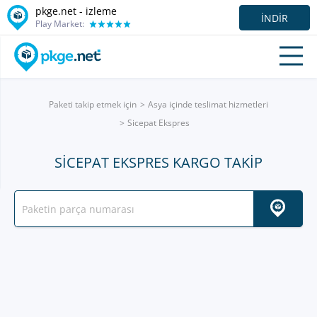
pkge.net -
izleme
İNDIR
Play Market:
Paketi takip etmek için
Asya içinde teslimat hizmetleri
Sicepat Ekspres
SICEPAT EKSPRES KARGO TAKIP