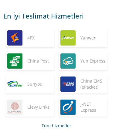
En İyi Teslimat Hizmetleri
4PX
Yanwen
China Post
Yun Express
China EMS
Sunyou
(ePacket)
J-NET
Clevy Links
Express
Tüm hizmetler