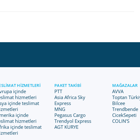
ESLIMAT HIZMETLERI
PAKET TAKIBI
MAĞAZALAR
vrupa içinde
PTT
AVVA
eslimat hizmetleri
Asia Africa Sky
Toptan Türki
sya içinde teslimat
Express
Bilcee
izmetleri
MNG
Trendbende
merika içinde
Pegasus Cargo
CicekSepeti
eslimat hizmetleri
Trendyol Express
COLIN’S
frika içinde teslimat
AGT KURYE
izmetleri