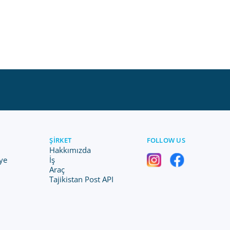
ŞIRKET
FOLLOW US
Hakkımızda
ye
İş
Araç
Tajikistan Post API