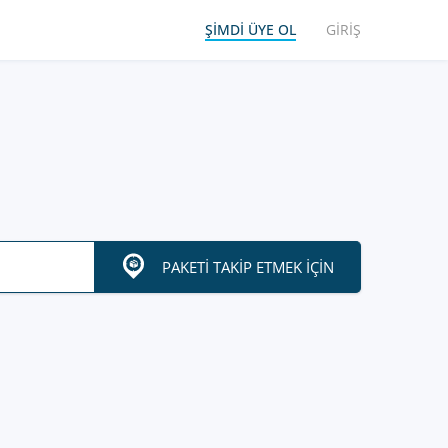
ŞIMDI ÜYE OL
GIRIŞ
PAKETI TAKIP ETMEK IÇIN