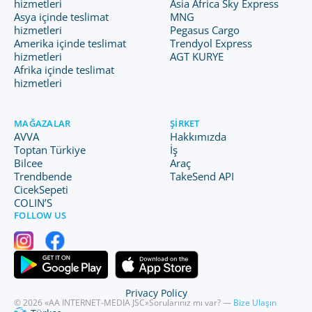
hizmetleri
Asia Africa Sky Express
Asya içinde teslimat
MNG
hizmetleri
Pegasus Cargo
Amerika içinde teslimat
Trendyol Express
hizmetleri
AGT KURYE
Afrika içinde teslimat
hizmetleri
MAĞAZALAR
ŞIRKET
AVVA
Hakkımızda
Toptan Türkiye
İş
Bilcee
Araç
Trendbende
TakeSend API
CicekSepeti
COLIN’S
FOLLOW US
Privacy Policy
© 2026 «AA INTERNET-MEDIA JSC»
Sorularınız mı var? —
Bize Ulaşın