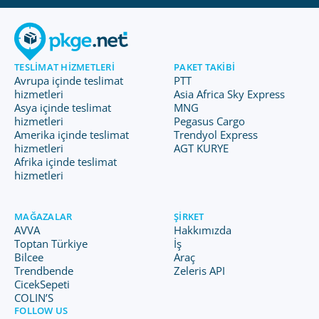
TESLIMAT HIZMETLERI
PAKET TAKIBI
Avrupa içinde teslimat
PTT
hizmetleri
Asia Africa Sky Express
Asya içinde teslimat
MNG
hizmetleri
Pegasus Cargo
Amerika içinde teslimat
Trendyol Express
hizmetleri
AGT KURYE
Afrika içinde teslimat
hizmetleri
MAĞAZALAR
ŞIRKET
AVVA
Hakkımızda
Toptan Türkiye
İş
Bilcee
Araç
Trendbende
Zeleris API
CicekSepeti
COLIN’S
FOLLOW US