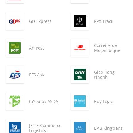
GD Express
PPX Track
Correios de
An Post
Moçambique
Giao Hang
EFS Asia
Nhanh
toYou by ASDA
Buy Logic
JET E-Commerce
BAB Kingtrans
Logistics