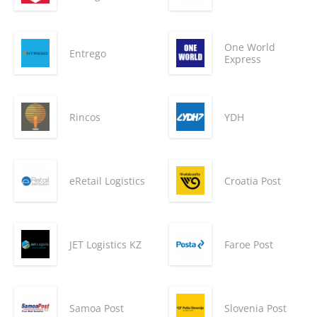
One World
Entrego
Express
Rincos
YDH
eRetail Logistics
Croatia Post
JET Logistics KZ
Faroe Post
Samoa Post
Slovenia Post