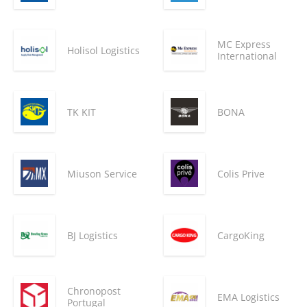
MC Express
Holisol Logistics
International
TK KIT
BONA
Miuson Service
Colis Prive
BJ Logistics
CargoKing
Chronopost
EMA Logistics
Portugal