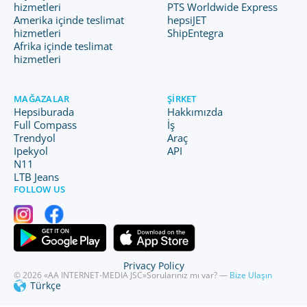
hizmetleri
PTS Worldwide Express
Amerika içinde teslimat
hepsiJET
hizmetleri
ShipEntegra
Afrika içinde teslimat
hizmetleri
MAĞAZALAR
ŞIRKET
Hepsiburada
Hakkımızda
Full Compass
İş
Trendyol
Araç
Ipekyol
API
N11
LTB Jeans
FOLLOW US
Privacy Policy
© 2026 «AA INTERNET-MEDIA JSC»
Sorularınız mı var? —
Bize Ulaşın
Türkçe