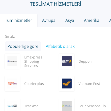
TESLIMAT HIZMETLERI
Tüm hizmetler
Avrupa
Asya
Amerika
Sırala
Popülerliğe göre
Alfabetik olarak
Emexpress
Shipping
Deppon
Services
Courierplus
Vietnam Post
Trackmail
Four Seasons Fly