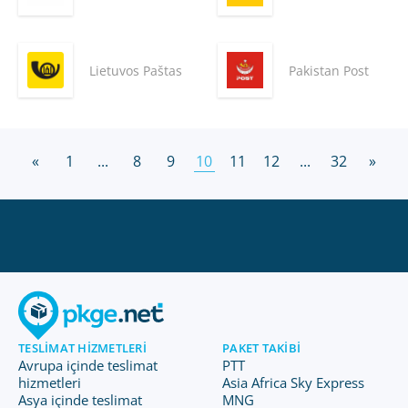
Lietuvos Paštas
Pakistan Post
«
1
...
8
9
10
11
12
...
32
»
TESLIMAT HIZMETLERI
PAKET TAKIBI
Avrupa içinde teslimat
PTT
hizmetleri
Asia Africa Sky Express
Asya içinde teslimat
MNG