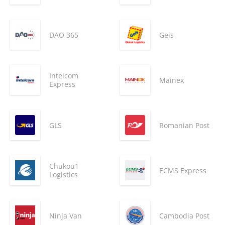
DAO 365
Geis
Intelcom
Mainex
Express
GLS
Romanian Post
Chukou1
ECMS Express
Logistics
Ninja Van
Cambodia Post