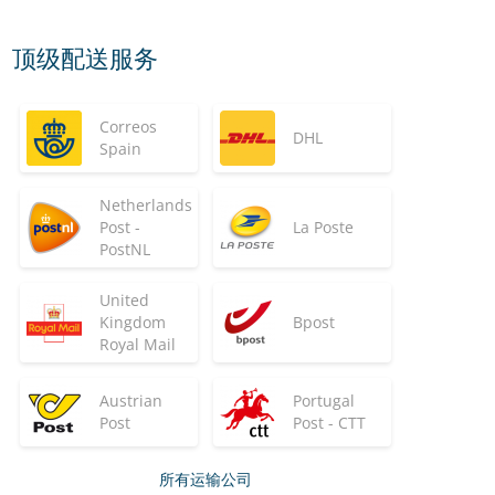
顶级配送服务
Correos
DHL
Spain
Netherlands
Post -
La Poste
PostNL
United
Kingdom
Bpost
Royal Mail
Austrian
Portugal
Post
Post - CTT
所有运输公司