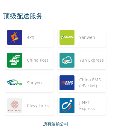
顶级配送服务
4PX
Yanwen
China Post
Yun Express
China EMS
Sunyou
(ePacket)
J-NET
Clevy Links
Express
所有运输公司