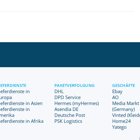
IEFERDIENSTE
PAKETVERFOLGUNG
GESCHÄFTE
ieferdienste in
DHL
Ebay
uropa
DPD Service
AO
ieferdienste in Asien
Hermes (myHermes)
Media Markt
ieferdienste in
Asendia DE
(Germany)
merika
Deutsche Post
Vinted (Kleid
ieferdienste in Afrika
PSK Logistics
Home24
Yatego