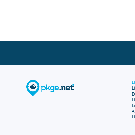
L
L
E
L
L
A
L