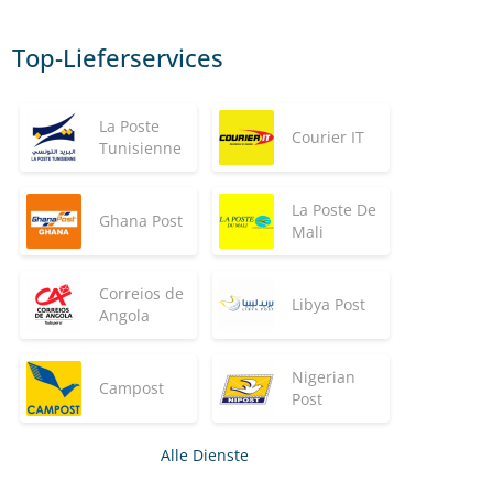
Top-Lieferservices
La Poste
Courier IT
Tunisienne
La Poste De
Ghana Post
Mali
Correios de
Libya Post
Angola
Nigerian
Campost
Post
Alle Dienste