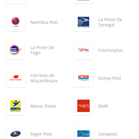
La Poste De
Namibia Post
Senegal
La Poste De
Courierplus
Togo
Correios de
Kenya Post
Moçambique
Maroc Poste
RAM
Niger Post
Sonapost