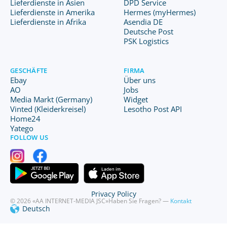
Lieferdienste in Asien
DPD Service
Lieferdienste in Amerika
Hermes (myHermes)
Lieferdienste in Afrika
Asendia DE
Deutsche Post
PSK Logistics
GESCHÄFTE
FIRMA
Ebay
Über uns
AO
Jobs
Media Markt (Germany)
Widget
Vinted (Kleiderkreisel)
Lesotho Post API
Home24
Yatego
FOLLOW US
Privacy Policy
© 2026 «AA INTERNET-MEDIA JSC»
Haben Sie Fragen? —
Kontakt
Deutsch