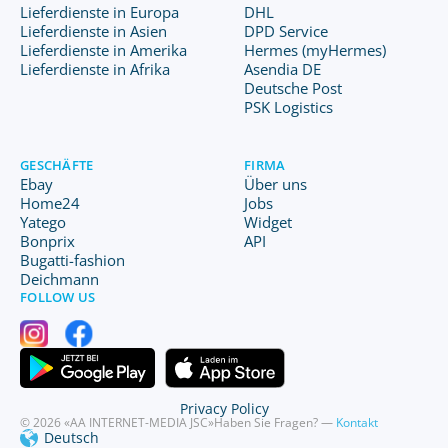
Lieferdienste in Europa
DHL
Lieferdienste in Asien
DPD Service
Lieferdienste in Amerika
Hermes (myHermes)
Lieferdienste in Afrika
Asendia DE
Deutsche Post
PSK Logistics
GESCHÄFTE
FIRMA
Ebay
Über uns
Home24
Jobs
Yatego
Widget
Bonprix
API
Bugatti-fashion
Deichmann
FOLLOW US
Privacy Policy
© 2026 «AA INTERNET-MEDIA JSC»
Haben Sie Fragen? —
Kontakt
Deutsch