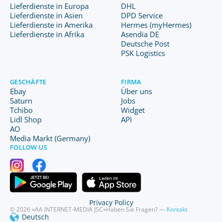
Lieferdienste in Europa
DHL
Lieferdienste in Asien
DPD Service
Lieferdienste in Amerika
Hermes (myHermes)
Lieferdienste in Afrika
Asendia DE
Deutsche Post
PSK Logistics
GESCHÄFTE
FIRMA
Ebay
Über uns
Saturn
Jobs
Tchibo
Widget
Lidl Shop
API
AO
Media Markt (Germany)
FOLLOW US
Privacy Policy
© 2026 «AA INTERNET-MEDIA JSC»
Haben Sie Fragen? —
Kontakt
Deutsch