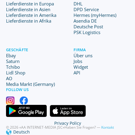
Lieferdienste in Europa
DHL
Lieferdienste in Asien
DPD Service
Lieferdienste in Amerika
Hermes (myHermes)
Lieferdienste in Afrika
Asendia DE
Deutsche Post
PSK Logistics
GESCHÄFTE
FIRMA
Ebay
Über uns
Saturn
Jobs
Tchibo
Widget
Lidl Shop
API
AO
Media Markt (Germany)
FOLLOW US
Privacy Policy
© 2026 «AA INTERNET-MEDIA JSC»
Haben Sie Fragen? —
Kontakt
Deutsch