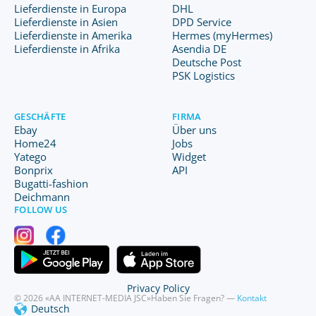
Lieferdienste in Europa
DHL
Lieferdienste in Asien
DPD Service
Lieferdienste in Amerika
Hermes (myHermes)
Lieferdienste in Afrika
Asendia DE
Deutsche Post
PSK Logistics
GESCHÄFTE
FIRMA
Ebay
Über uns
Home24
Jobs
Yatego
Widget
Bonprix
API
Bugatti-fashion
Deichmann
FOLLOW US
Privacy Policy
© 2026 «AA INTERNET-MEDIA JSC»
Haben Sie Fragen? —
Kontakt
Deutsch