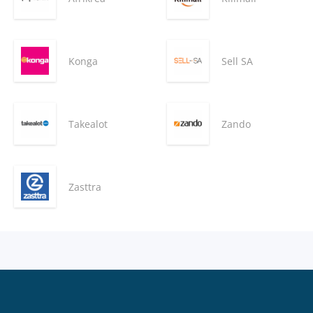
Konga
Sell SA
Takealot
Zando
Zasttra