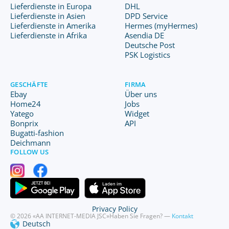
Lieferdienste in Europa
DHL
Lieferdienste in Asien
DPD Service
Lieferdienste in Amerika
Hermes (myHermes)
Lieferdienste in Afrika
Asendia DE
Deutsche Post
PSK Logistics
GESCHÄFTE
FIRMA
Ebay
Über uns
Home24
Jobs
Yatego
Widget
Bonprix
API
Bugatti-fashion
Deichmann
FOLLOW US
Privacy Policy
© 2026 «AA INTERNET-MEDIA JSC»
Haben Sie Fragen? —
Kontakt
Deutsch