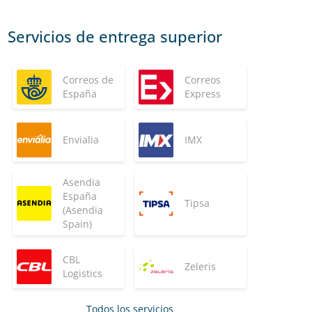
Servicios de entrega superior
Correos de
Correos
España
Express
Envialia
IMX
Asendia
España
Tipsa
(Asendia
Spain)
CBL
Zeleris
Logistics
Todos los servicios