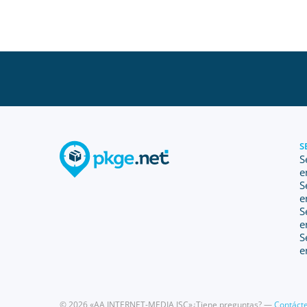
S
S
e
S
e
S
e
S
e
© 2026 «AA INTERNET-MEDIA JSC»
¿Tiene preguntas? —
Contáct