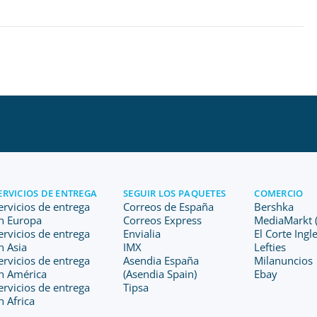
ERVICIOS DE ENTREGA
SEGUIR LOS PAQUETES
COMERCIO
ervicios de entrega
Correos de España
Bershka
n Europa
Correos Express
MediaMarkt (
ervicios de entrega
Envialia
El Corte Ingl
n Asia
IMX
Lefties
ervicios de entrega
Asendia España
Milanuncios
n América
(Asendia Spain)
Ebay
ervicios de entrega
Tipsa
n Africa