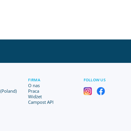
FIRMA
FOLLOW US
O nas
(Poland)
Praca
Widżet
Campost API