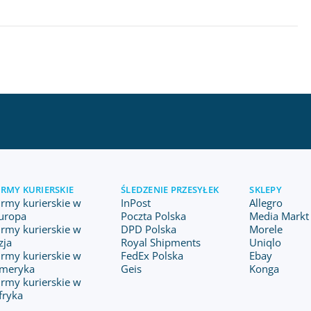
IRMY KURIERSKIE
ŚLEDZENIE PRZESYŁEK
SKLEPY
irmy kurierskie w
InPost
Allegro
uropa
Poczta Polska
Media Markt 
irmy kurierskie w
DPD Polska
Morele
zja
Royal Shipments
Uniqlo
irmy kurierskie w
FedEx Polska
Ebay
meryka
Geis
Konga
irmy kurierskie w
fryka