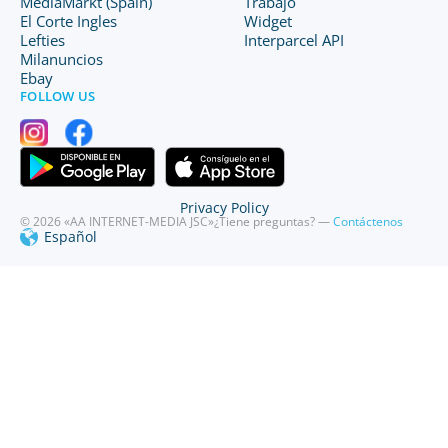
MediaMarkt (Spain)
Trabajo
El Corte Ingles
Widget
Lefties
Interparcel API
Milanuncios
Ebay
FOLLOW US
Privacy Policy
© 2026 «AA INTERNET-MEDIA JSC»
¿Tiene preguntas? —
Contáctenos
Español