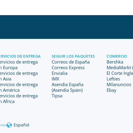
ERVICIOS DE ENTREGA
SEGUIR LOS PAQUETES
COMERCIO
ervicios de entrega
Correos de España
Bershka
n Europa
Correos Express
MediaMarkt (
ervicios de entrega
Envialia
El Corte Ingl
n Asia
IMX
Lefties
ervicios de entrega
Asendia España
Milanuncios
n América
(Asendia Spain)
Ebay
ervicios de entrega
Tipsa
n Africa
Español
enos