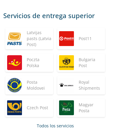
Servicios de entrega superior
Latvijas
pasts (Latvia
Post11
Post)
Poczta
Bulgaria
Polska
Post
Posta
Royal
Moldovei
Shipments
Magyar
Czech Post
Posta
Todos los servicios