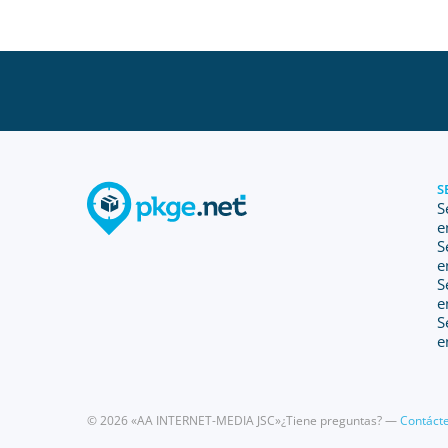
S
S
e
S
e
S
e
S
e
© 2026 «AA INTERNET-MEDIA JSC»
¿Tiene preguntas? —
Contáct