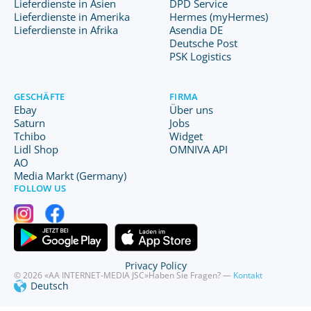
Lieferdienste in Asien
DPD Service
Lieferdienste in Amerika
Hermes (myHermes)
Lieferdienste in Afrika
Asendia DE
Deutsche Post
PSK Logistics
GESCHÄFTE
FIRMA
Ebay
Über uns
Saturn
Jobs
Tchibo
Widget
Lidl Shop
OMNIVA API
AO
Media Markt (Germany)
FOLLOW US
Privacy Policy
© 2026 «AA INTERNET-MEDIA JSC»
Haben Sie Fragen? —
Kontakt
Deutsch