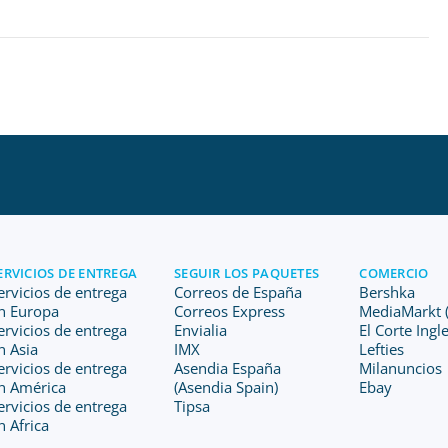
ERVICIOS DE ENTREGA
SEGUIR LOS PAQUETES
COMERCIO
ervicios de entrega
Correos de España
Bershka
n Europa
Correos Express
MediaMarkt (
ervicios de entrega
Envialia
El Corte Ingl
n Asia
IMX
Lefties
ervicios de entrega
Asendia España
Milanuncios
n América
(Asendia Spain)
Ebay
ervicios de entrega
Tipsa
n Africa