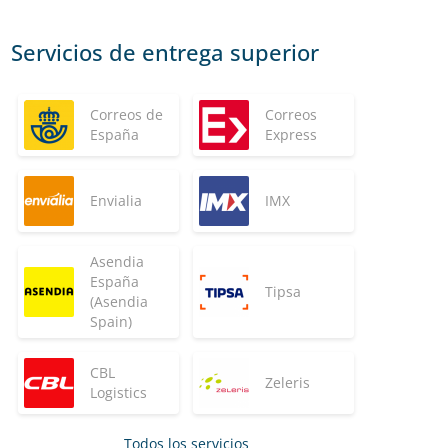
Servicios de entrega superior
Correos de
Correos
España
Express
Envialia
IMX
Asendia
España
Tipsa
(Asendia
Spain)
CBL
Zeleris
Logistics
Todos los servicios