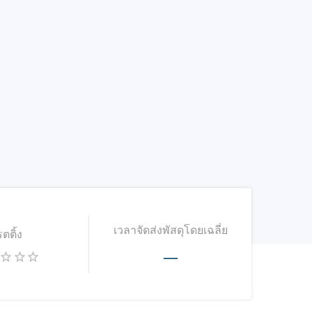
เวลาจัดส่งพัสดุโดยเฉลี่ย
รตติ้ง
—