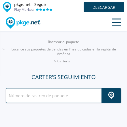
pkge.net - Seguir
DESCARGAR
Play Market:
Rastrear el paquete
Localice sus paquetes de tiendas en línea ubicadas en la región de
América
Carter's
CARTER'S SEGUIMIENTO