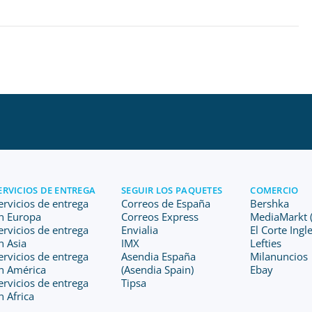
ERVICIOS DE ENTREGA
SEGUIR LOS PAQUETES
COMERCIO
ervicios de entrega
Correos de España
Bershka
n Europa
Correos Express
MediaMarkt (
ervicios de entrega
Envialia
El Corte Ingl
n Asia
IMX
Lefties
ervicios de entrega
Asendia España
Milanuncios
n América
(Asendia Spain)
Ebay
ervicios de entrega
Tipsa
n Africa