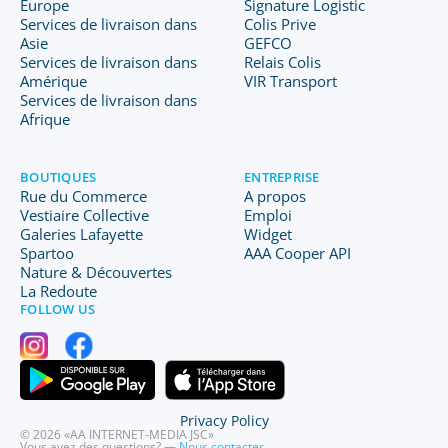
Europe
Signature Logistic
Services de livraison dans
Colis Prive
Asie
GEFCO
Services de livraison dans
Relais Colis
Amérique
VIR Transport
Services de livraison dans
Afrique
BOUTIQUES
ENTREPRISE
Rue du Commerce
A propos
Vestiaire Collective
Emploi
Galeries Lafayette
Widget
Spartoo
AAA Cooper API
Nature & Découvertes
La Redoute
FOLLOW US
Privacy Policy
© 2026 «AA INTERNET-MEDIA JSC»
Vous avez des questions? —
Nous contacter